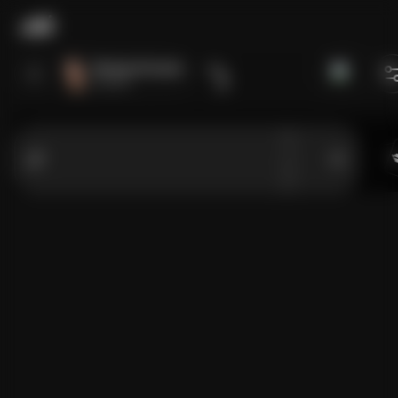
Grace Arzuza
Ver perfil
Mejora para enviar multimedia